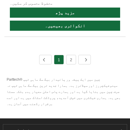
محفوظ محسوس کر سکیں۔
مزید پڑھ
انکوائری بھیجیں۔
1
2
Parttech® چین میں ایک پیشہ ور پائیدار بیگ سگ ماہی ٹیپ
مینوفیکچررز اور سپلائرز ہے۔ ہمارا جدید ترین بیگ سگ ماہی ٹیپ نہ
صرف چین میں بنایا گیا ہے اور ہمارے پاس اعلیٰ معیار ہے، بلکہ سستا
بھی ہے۔ ہماری فیکٹری میں خوش آمدید، پروڈکٹ اسٹاک میں ہے اور اسے
برقرار رکھنے میں آسان ہے۔