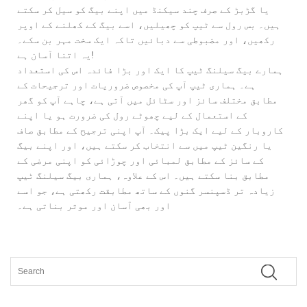
یا گڑبڑ کے صرف چند سیکنڈ میں اپنے بیگ کو سیل کر سکتے
ہیں۔ بس رول سے ٹیپ کو چھیلیں، اسے بیگ کے کھلنے کے اوپر
رکھیں، اور مضبوطی سے دبائیں تاکہ ایک سخت مہر بن سکے۔
یہ اتنا آسان ہے!
ہمارے بیگ سیلنگ ٹیپ کا ایک اور بڑا فائدہ اس کی استعداد
ہے۔ ہماری ٹیپ آپ کی مخصوص ضروریات اور ترجیحات کے
مطابق مختلف سائز اور سٹائل میں آتی ہے، چاہے آپ کو گھر
کے استعمال کے لیے چھوٹے رول کی ضرورت ہو یا اپنے
کاروبار کے لیے ایک بڑا پیک۔ آپ اپنی ترجیح کے مطابق صاف
یا رنگین ٹیپ میں سے انتخاب کر سکتے ہیں، اور اپنے بیگ
کے سائز کے مطابق لمبائی اور چوڑائی کو اپنی مرضی کے
مطابق بنا سکتے ہیں۔ اس کے علاوہ، ہماری بیگ سیلنگ ٹیپ
زیادہ تر ڈسپنسر گنوں کے ساتھ مطابقت رکھتی ہے، جو اسے
اور بھی آسان اور موثر بناتی ہے۔