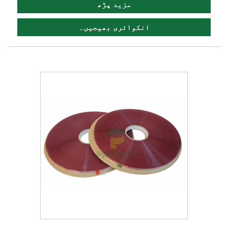
مزید پڑھ
انکوائری بھیجیں۔