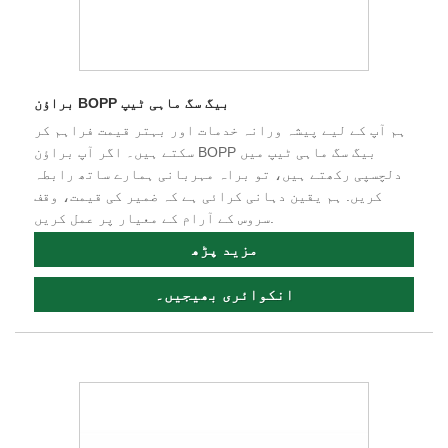
براؤن BOPP بیگ سگ ماہی ٹیپ
ہم آپ کے لیے پیشہ ورانہ خدمات اور بہتر قیمت فراہم کر
سکتے ہیں۔ اگر آپ براؤن BOPP بیگ سگ ماہی ٹیپ میں
دلچسپی رکھتے ہیں، تو براہ مہربانی ہمارے ساتھ رابطہ
کریں. ہم یقین دہانی کرائی ہے کہ ضمیر کی قیمت، وقف
سروس کے آرام کے معیار پر عمل کریں.
مزید پڑھ
انکوائری بھیجیں۔