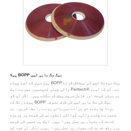
پیلا BOPP بیگ سگ ماہی ٹیپ
ہول سیل کے لیے پیلے BOPP بیگ سیلنگ ٹیپ کی پیشکش کرنے
والی چینی کمپنیوں میں سے ایک Parttech® ہے۔ آپ کے لیے،
ہم بہتر قیمت اور قابل سروس پیش کر سکتے ہیں۔ اگر آپ کو
پیلے رنگ کے BOPP بیگ کی سگ ماہی ٹیپ کی طرف متوجہ
ہونا چاہئے، تو برائے مہربانی ہم سے رابطہ کریں۔ ہم
ضمیر سے چلنے والی، کوالٹی ایشورنس کی قیمت پر پرعزم
خدمت کے معیار پر عمل پیرا ہیں۔ ایک ہم ضمیر کی قیمت
پر، وقف خدمت کے معیار پر عمل پیرا ہیں، تاکہ آپ خود کو