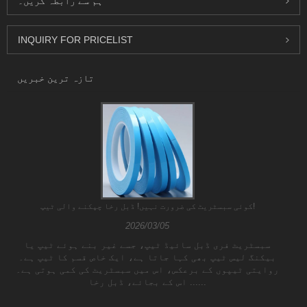
ہم سے رابطہ کریں۔
INQUIRY FOR PRICELIST
تازہ ترین خبریں
کوئی سبسٹریٹ کی ضرورت نہیں! ڈبل رخا چپکنے والی ٹیپ!
2026/03/05
سبسٹریٹ فری ڈبل سائیڈ ٹیپ، جسے غیر بنے ہوئے ٹیپ یا
بیکنگ لیس ٹیپ بھی کہا جاتا ہے، ایک خاص قسم کا ٹیپ ہے۔
روایتی ٹیپوں کے برعکس، اس میں سبسٹریٹ کی کمی ہوتی ہے۔
اس کے بجائے، ڈبل رخا ......