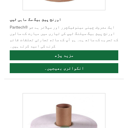
اورنج پیئ بیگ سگ ماہی ٹیپ
Parttech® ایک معروف چینی مینوفیکچرر اور سپلائر ہے جو
اورنج پیئ بیگ سیلنگ ٹیپ کی تیاری میں مہارت کے سالوں
کے تجربے کے ساتھ ہے۔ ہم آپ کے ساتھ تجارتی تعلقات قائم
کرنے کی امید کرتے ہیں۔
مزید پڑھ
انکوائری بھیجیں۔