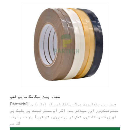
سیاہ پیئ بیگ سگ ماہی ٹیپ
Parttech® چین میں بلیک پیئ بیگ سیلنگ ٹیپ کا ایک ماہر
مینوفیکچرر اور سپلائر ہے۔ اگر آپ سستی قیمت پر بلیک پی
ای بیگ سیلنگ ٹیپ تلاش کر رہے ہیں، تو فوراً ہم سے رابطہ
کریں!