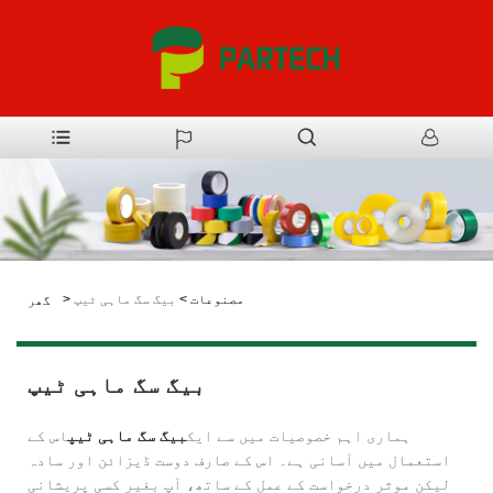
مصنوعات
>
بیگ سگ ماہی ٹیپ
>
گھر
بیگ سگ ماہی ٹیپ
ہماری اہم خصوصیات میں سے ایک
بیگ سگ ماہی ٹیپ
اس کے
استعمال میں آسانی ہے۔ اس کے صارف دوست ڈیزائن اور سادہ
لیکن موثر درخواست کے عمل کے ساتھ، آپ بغیر کسی پریشانی