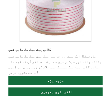
گلابی پیئ بیگ سگ ماہی ٹیپ
پارٹیک® ایک پیشہ ور چائنا پنک پیئ بیگ سگ ماہی ٹیپ
بنانے والے اور سپلائر میں سے ایک ہے، اگر آپ کم قیمت کے
ساتھ گلابی پیئ بیگ سیلنگ ٹیپ تلاش کر رہے ہیں، تو ابھی
ہم سے مشورہ کریں!
مزید پڑھ
انکوائری بھیجیں۔