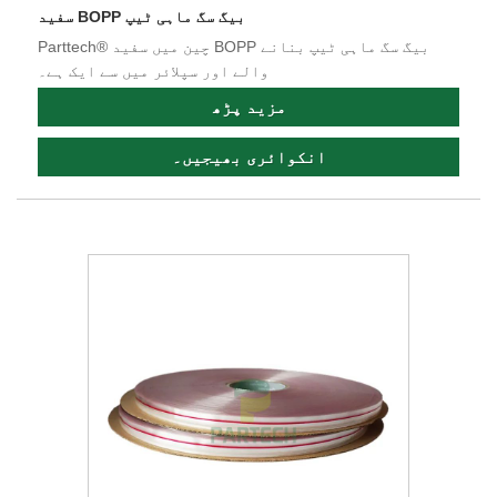
سفید BOPP بیگ سگ ماہی ٹیپ
Parttech® چین میں سفید BOPP بیگ سگ ماہی ٹیپ بنانے
والے اور سپلائر میں سے ایک ہے۔
مزید پڑھ
انکوائری بھیجیں۔